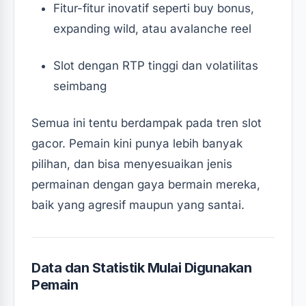
Fitur-fitur inovatif seperti buy bonus,
expanding wild, atau avalanche reel
Slot dengan RTP tinggi dan volatilitas
seimbang
Semua ini tentu berdampak pada tren slot
gacor. Pemain kini punya lebih banyak
pilihan, dan bisa menyesuaikan jenis
permainan dengan gaya bermain mereka,
baik yang agresif maupun yang santai.
Data dan Statistik Mulai Digunakan
Pemain