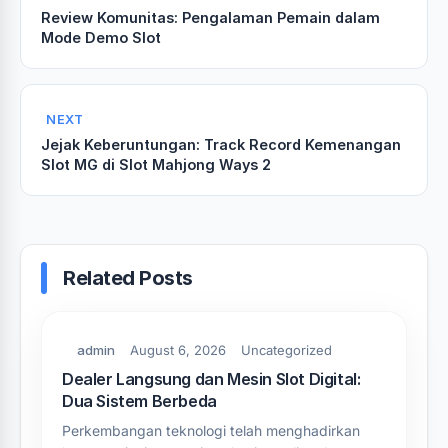
Review Komunitas: Pengalaman Pemain dalam
Mode Demo Slot
NEXT
Jejak Keberuntungan: Track Record Kemenangan
Slot MG di Slot Mahjong Ways 2
Related Posts
admin
August 6, 2026
Uncategorized
Dealer Langsung dan Mesin Slot Digital:
Dua Sistem Berbeda
Perkembangan teknologi telah menghadirkan