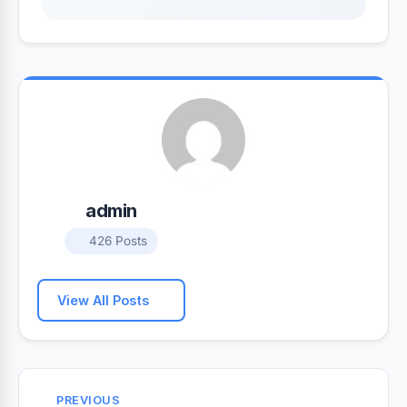
admin
426 Posts
View All Posts
PREVIOUS