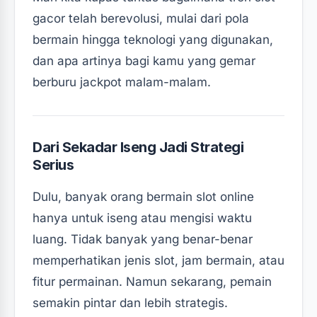
gacor telah berevolusi, mulai dari pola
bermain hingga teknologi yang digunakan,
dan apa artinya bagi kamu yang gemar
berburu jackpot malam-malam.
Dari Sekadar Iseng Jadi Strategi
Serius
Dulu, banyak orang bermain slot online
hanya untuk iseng atau mengisi waktu
luang. Tidak banyak yang benar-benar
memperhatikan jenis slot, jam bermain, atau
fitur permainan. Namun sekarang, pemain
semakin pintar dan lebih strategis.