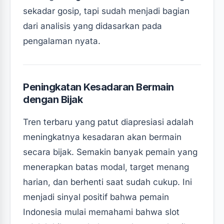
sekadar gosip, tapi sudah menjadi bagian
dari analisis yang didasarkan pada
pengalaman nyata.
Peningkatan Kesadaran Bermain
dengan Bijak
Tren terbaru yang patut diapresiasi adalah
meningkatnya kesadaran akan bermain
secara bijak. Semakin banyak pemain yang
menerapkan batas modal, target menang
harian, dan berhenti saat sudah cukup. Ini
menjadi sinyal positif bahwa pemain
Indonesia mulai memahami bahwa slot