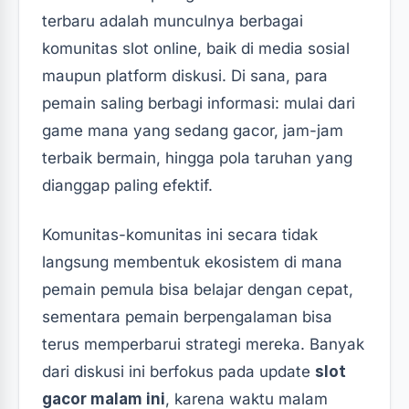
terbaru adalah munculnya berbagai
komunitas slot online, baik di media sosial
maupun platform diskusi. Di sana, para
pemain saling berbagi informasi: mulai dari
game mana yang sedang gacor, jam-jam
terbaik bermain, hingga pola taruhan yang
dianggap paling efektif.
Komunitas-komunitas ini secara tidak
langsung membentuk ekosistem di mana
pemain pemula bisa belajar dengan cepat,
sementara pemain berpengalaman bisa
terus memperbarui strategi mereka. Banyak
dari diskusi ini berfokus pada update
slot
gacor malam ini
, karena waktu malam