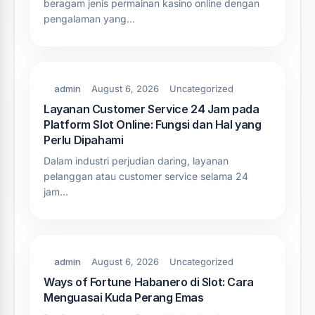
beragam jenis permainan kasino online dengan
pengalaman yang…
admin
August 6, 2026
Uncategorized
Layanan Customer Service 24 Jam pada
Platform Slot Online: Fungsi dan Hal yang
Perlu Dipahami
Dalam industri perjudian daring, layanan
pelanggan atau customer service selama 24
jam…
admin
August 6, 2026
Uncategorized
Ways of Fortune Habanero di Slot: Cara
Menguasai Kuda Perang Emas