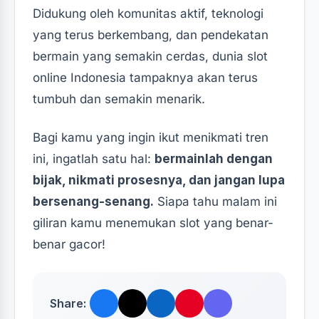
Didukung oleh komunitas aktif, teknologi
yang terus berkembang, dan pendekatan
bermain yang semakin cerdas, dunia slot
online Indonesia tampaknya akan terus
tumbuh dan semakin menarik.
Bagi kamu yang ingin ikut menikmati tren
ini, ingatlah satu hal:
bermainlah dengan
bijak, nikmati prosesnya, dan jangan lupa
bersenang-senang.
Siapa tahu malam ini
giliran kamu menemukan slot yang benar-
benar gacor!
Share: