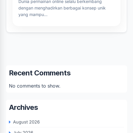
Dunia permainan online selalu berkembang
dengan menghadirkan berbagai konsep unik
yang mampu…
Recent Comments
No comments to show.
Archives
August 2026
July 2026