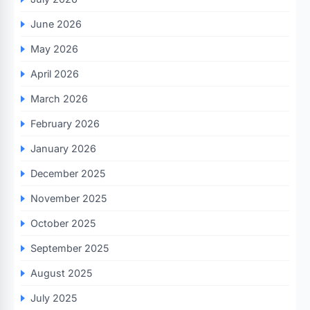
June 2026
May 2026
April 2026
March 2026
February 2026
January 2026
December 2025
November 2025
October 2025
September 2025
August 2025
July 2025