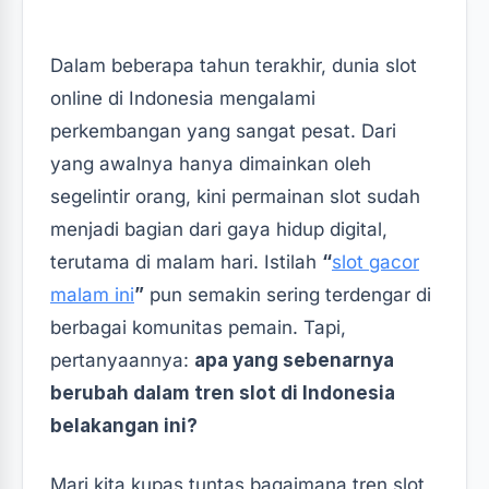
Dalam beberapa tahun terakhir, dunia slot
online di Indonesia mengalami
perkembangan yang sangat pesat. Dari
yang awalnya hanya dimainkan oleh
segelintir orang, kini permainan slot sudah
menjadi bagian dari gaya hidup digital,
terutama di malam hari. Istilah
“
slot gacor
malam ini
”
pun semakin sering terdengar di
berbagai komunitas pemain. Tapi,
pertanyaannya:
apa yang sebenarnya
berubah dalam tren slot di Indonesia
belakangan ini?
Mari kita kupas tuntas bagaimana tren slot