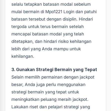
selalu tetapkan batasan modal sebelum
mulai bermain di Mpo1221 Login dan patuhi
batasan tersebut dengan disiplin. Hindari
tergoda untuk terus bermain setelah
mencapai batasan modal yang telah
ditetapkan, dan hindari risiko kehilangan
lebih dari yang Anda mampu untuk
kehilangan.
3. Gunakan Strategi Bermain yang Tepat
Selain memilih permainan dengan jackpot
besar, Anda juga perlu menggunakan
strategi bermain yang tepat untuk
meningkatkan peluang meraih jackpot.
Lakukan riset dan pelajari strategi yang