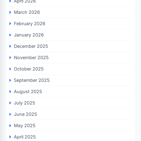
April 2026
March 2026
February 2026
January 2026
December 2025
November 2025
October 2025
September 2025
August 2025
July 2025
June 2025
May 2025
April 2025