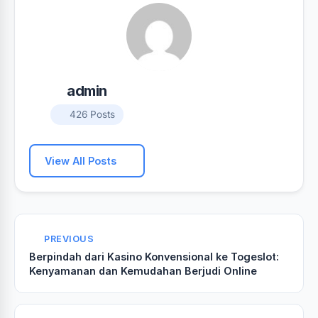
admin
426 Posts
View All Posts
PREVIOUS
Berpindah dari Kasino Konvensional ke Togeslot:
Kenyamanan dan Kemudahan Berjudi Online