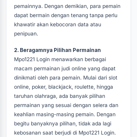
pemainnya. Dengan demikian, para pemain
dapat bermain dengan tenang tanpa perlu
khawatir akan kebocoran data atau
penipuan.
2. Beragamnya Pilihan Permainan
Mpo1221 Login menawarkan berbagai
macam permainan judi online yang dapat
dinikmati oleh para pemain. Mulai dari slot
online, poker, blackjack, roulette, hingga
taruhan olahraga, ada banyak pilihan
permainan yang sesuai dengan selera dan
keahlian masing-masing pemain. Dengan
begitu banyaknya pilihan, tidak ada lagi
kebosanan saat berjudi di Mpo1221 Login.