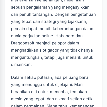
menawarkan kemenangan, melainkan
sebuah pengalaman yang mengasyikkan
dan penuh tantangan. Dengan pengetahuan
yang tepat dan strategi yang bijaksana,
pemain dapat meraih keberuntungan dalam
dunia perjudian online. Habanero dan
Dragoonsoft menjadi pelopor dalam
menghadirkan slot gacor yang tidak hanya
menguntungkan, tetapi juga menarik untuk
dimainkan.
Dalam setiap putaran, ada peluang baru
yang menunggu untuk dijelajahi. Mari
beranikan diri untuk mencoba, temukan
mesin yang tepat, dan nikmati setiap detik
dalam permainan. Siapa tahu, kemenangan