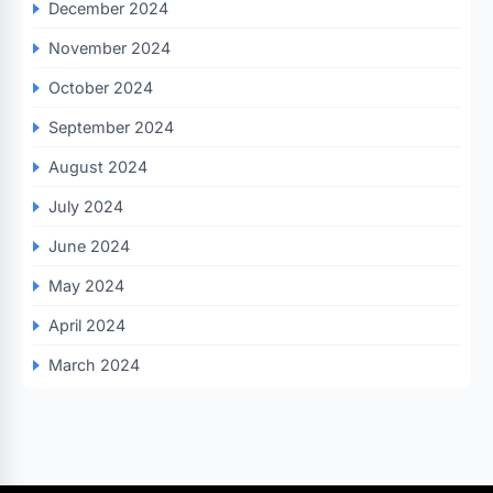
December 2024
November 2024
October 2024
September 2024
August 2024
July 2024
June 2024
May 2024
April 2024
March 2024