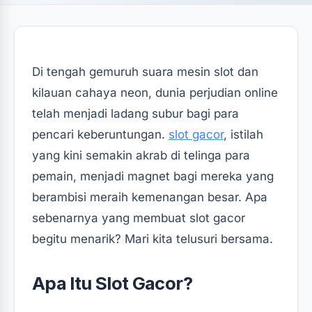
Di tengah gemuruh suara mesin slot dan
kilauan cahaya neon, dunia perjudian online
telah menjadi ladang subur bagi para
pencari keberuntungan.
slot gacor
, istilah
yang kini semakin akrab di telinga para
pemain, menjadi magnet bagi mereka yang
berambisi meraih kemenangan besar. Apa
sebenarnya yang membuat slot gacor
begitu menarik? Mari kita telusuri bersama.
Apa Itu Slot Gacor?