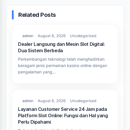
Related Posts
admin
August 6, 2026
Uncategorized
Dealer Langsung dan Mesin Slot Digital:
Dua Sistem Berbeda
Perkembangan teknologi telah menghadirkan
beragam jenis permainan kasino online dengan
pengalaman yang…
admin
August 6, 2026
Uncategorized
Layanan Customer Service 24 Jam pada
Platform Slot Online: Fungsi dan Hal yang
Perlu Dipahami