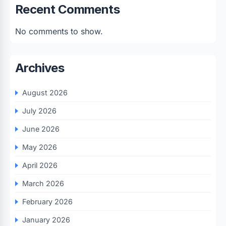
Recent Comments
No comments to show.
Archives
August 2026
July 2026
June 2026
May 2026
April 2026
March 2026
February 2026
January 2026