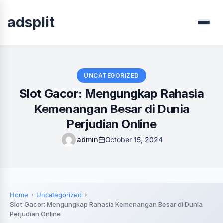
adsplit
Menu
UNCATEGORIZED
Slot Gacor: Mengungkap Rahasia
Kemenangan Besar di Dunia
Perjudian Online
admin
October 15, 2024
Home
Uncategorized
Slot Gacor: Mengungkap Rahasia Kemenangan Besar di Dunia
Perjudian Online