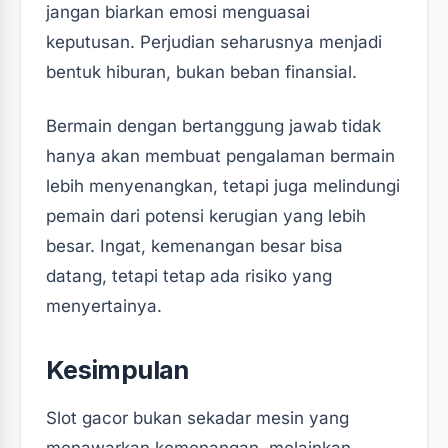
jangan biarkan emosi menguasai
keputusan. Perjudian seharusnya menjadi
bentuk hiburan, bukan beban finansial.
Bermain dengan bertanggung jawab tidak
hanya akan membuat pengalaman bermain
lebih menyenangkan, tetapi juga melindungi
pemain dari potensi kerugian yang lebih
besar. Ingat, kemenangan besar bisa
datang, tetapi tetap ada risiko yang
menyertainya.
Kesimpulan
Slot gacor bukan sekadar mesin yang