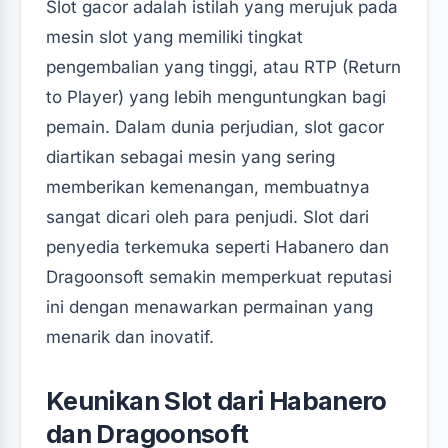
Slot gacor adalah istilah yang merujuk pada
mesin slot yang memiliki tingkat
pengembalian yang tinggi, atau RTP (Return
to Player) yang lebih menguntungkan bagi
pemain. Dalam dunia perjudian, slot gacor
diartikan sebagai mesin yang sering
memberikan kemenangan, membuatnya
sangat dicari oleh para penjudi. Slot dari
penyedia terkemuka seperti Habanero dan
Dragoonsoft semakin memperkuat reputasi
ini dengan menawarkan permainan yang
menarik dan inovatif.
Keunikan Slot dari Habanero
dan Dragoonsoft