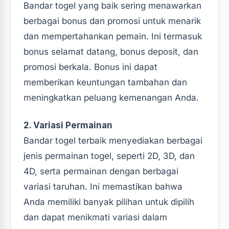
Bandar togel yang baik sering menawarkan
berbagai bonus dan promosi untuk menarik
dan mempertahankan pemain. Ini termasuk
bonus selamat datang, bonus deposit, dan
promosi berkala. Bonus ini dapat
memberikan keuntungan tambahan dan
meningkatkan peluang kemenangan Anda.
2. Variasi Permainan
Bandar togel terbaik menyediakan berbagai
jenis permainan togel, seperti 2D, 3D, dan
4D, serta permainan dengan berbagai
variasi taruhan. Ini memastikan bahwa
Anda memiliki banyak pilihan untuk dipilih
dan dapat menikmati variasi dalam