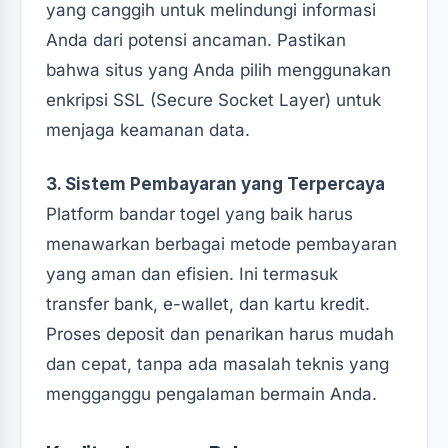
yang canggih untuk melindungi informasi
Anda dari potensi ancaman. Pastikan
bahwa situs yang Anda pilih menggunakan
enkripsi SSL (Secure Socket Layer) untuk
menjaga keamanan data.
3. Sistem Pembayaran yang Terpercaya
Platform bandar togel yang baik harus
menawarkan berbagai metode pembayaran
yang aman dan efisien. Ini termasuk
transfer bank, e-wallet, dan kartu kredit.
Proses deposit dan penarikan harus mudah
dan cepat, tanpa ada masalah teknis yang
mengganggu pengalaman bermain Anda.