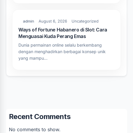
admin
August 6, 2026
Uncategorized
Ways of Fortune Habanero di Slot: Cara
Menguasai Kuda Perang Emas
Dunia permainan online selalu berkembang
dengan menghadirkan berbagai konsep unik
yang mampu…
Recent Comments
No comments to show.