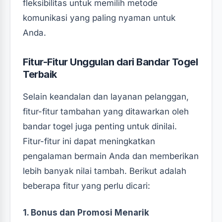
fleksibilitas untuk memilih metode
komunikasi yang paling nyaman untuk
Anda.
Fitur-Fitur Unggulan dari Bandar Togel
Terbaik
Selain keandalan dan layanan pelanggan,
fitur-fitur tambahan yang ditawarkan oleh
bandar togel juga penting untuk dinilai.
Fitur-fitur ini dapat meningkatkan
pengalaman bermain Anda dan memberikan
lebih banyak nilai tambah. Berikut adalah
beberapa fitur yang perlu dicari:
1. Bonus dan Promosi Menarik