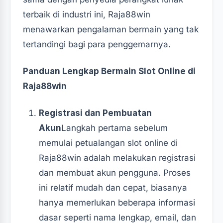
terbaik di industri ini, Raja88win
menawarkan pengalaman bermain yang tak
tertandingi bagi para penggemarnya.
Panduan Lengkap Bermain Slot Online di
Raja88win
Registrasi dan Pembuatan
Akun
Langkah pertama sebelum
memulai petualangan slot online di
Raja88win adalah melakukan registrasi
dan membuat akun pengguna. Proses
ini relatif mudah dan cepat, biasanya
hanya memerlukan beberapa informasi
dasar seperti nama lengkap, email, dan