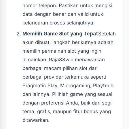
nomor telepon. Pastikan untuk mengisi
data dengan benar dan valid untuk
kelancaran proses selanjutnya.
Memilih Game Slot yang Tepat
Setelah
akun dibuat, langkah berikutnya adalah
memilih permainan slot yang ingin
dimainkan. Raja88win menawarkan
berbagai macam pilihan slot dari
berbagai provider terkemuka seperti
Pragmatic Play, Microgaming, Playtech,
dan lainnya. Pilihlah game yang sesuai
dengan preferensi Anda, baik dari segi
tema, grafis, maupun fitur bonus yang
ditawarkan.