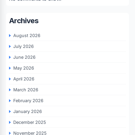
Archives
August 2026
July 2026
June 2026
May 2026
April 2026
March 2026
February 2026
January 2026
December 2025
November 2025