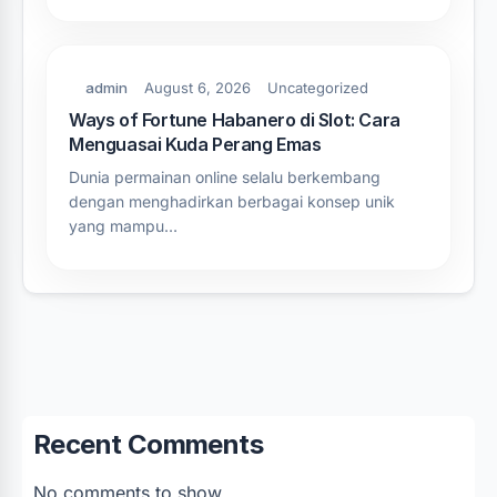
admin
August 6, 2026
Uncategorized
Ways of Fortune Habanero di Slot: Cara
Menguasai Kuda Perang Emas
Dunia permainan online selalu berkembang
dengan menghadirkan berbagai konsep unik
yang mampu…
Recent Comments
No comments to show.