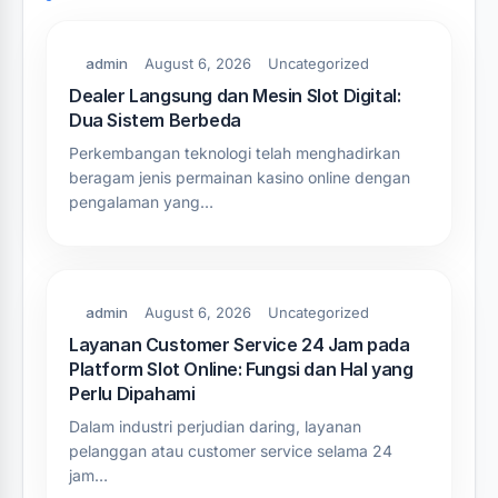
admin
August 6, 2026
Uncategorized
Dealer Langsung dan Mesin Slot Digital:
Dua Sistem Berbeda
Perkembangan teknologi telah menghadirkan
beragam jenis permainan kasino online dengan
pengalaman yang…
admin
August 6, 2026
Uncategorized
Layanan Customer Service 24 Jam pada
Platform Slot Online: Fungsi dan Hal yang
Perlu Dipahami
Dalam industri perjudian daring, layanan
pelanggan atau customer service selama 24
jam…