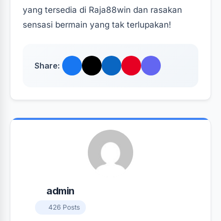
yang tersedia di Raja88win dan rasakan
sensasi bermain yang tak terlupakan!
Share:
admin
426 Posts