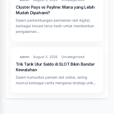
Cluster Pays vs Payline: Mana yang Lebih
Mudah Dipahami?
Dalam perkembangan permainan slot digital,
berbagai inovasi terus hadir untuk memberikan
pengalaman…
admin
August 3, 2026
Uncategorized
Trik Tarik Ulur Saldo di SLOT Bikin Bandar
Kewalahan
Dalam komunitas pemain slot online, sering
muncul berbagai cerita mengenai strategi unik…