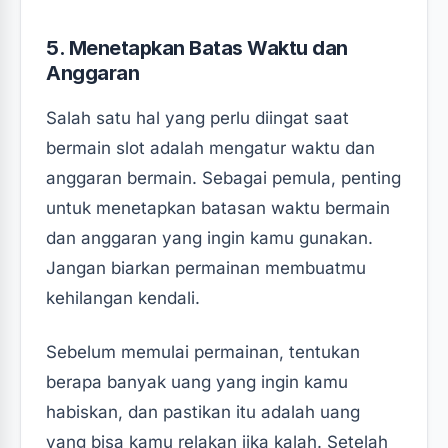
5. Menetapkan Batas Waktu dan
Anggaran
Salah satu hal yang perlu diingat saat
bermain slot adalah mengatur waktu dan
anggaran bermain. Sebagai pemula, penting
untuk menetapkan batasan waktu bermain
dan anggaran yang ingin kamu gunakan.
Jangan biarkan permainan membuatmu
kehilangan kendali.
Sebelum memulai permainan, tentukan
berapa banyak uang yang ingin kamu
habiskan, dan pastikan itu adalah uang
yang bisa kamu relakan jika kalah. Setelah