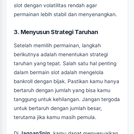
slot dengan volatilitas rendah agar
permainan lebih stabil dan menyenangkan.
3. Menyusun Strategi Taruhan
Setelah memilih permainan, langkah
berikutnya adalah menentukan strategi
taruhan yang tepat. Salah satu hal penting
dalam bermain slot adalah mengelola
bankroll dengan bijak. Pastikan kamu hanya
bertaruh dengan jumlah yang bisa kamu
tanggung untuk kehilangan. Jangan tergoda
untuk bertaruh dengan jumlah besar,
terutama jika kamu masih pemula.
Di
JagoanSpin
, kamu dapat menyesuaikan