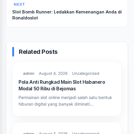
NEXT
Slot Bomb Runner: Ledakkan Kemenangan Anda di
Ronaldoslot
Related Posts
admin
August 4, 2026
Uncategorized
Pola Anti Rungkad Main Slot Habanero
Modal 50 Ribu di Bejomas
Permainan slot online menjadi salah satu bentuk
hiburan digital yang banyak diminati…
admin
August 3, 2026
Uncategorized