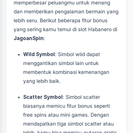
memperbesar peluangmu untuk menang
dan memberikan pengalaman bermain yang
lebih seru. Berikut beberapa fitur bonus
yang sering kamu temui di slot Habanero di
JagoanSpin
:
Wild Symbol
: Simbol wild dapat
menggantikan simbol lain untuk
membentuk kombinasi kemenangan
yang lebih baik.
Scatter Symbol
: Simbol scatter
biasanya memicu fitur bonus seperti
free spins atau mini games. Dengan
mendapatkan tiga simbol scatter atau
lebih, kamu bisa memicu putaran gratis