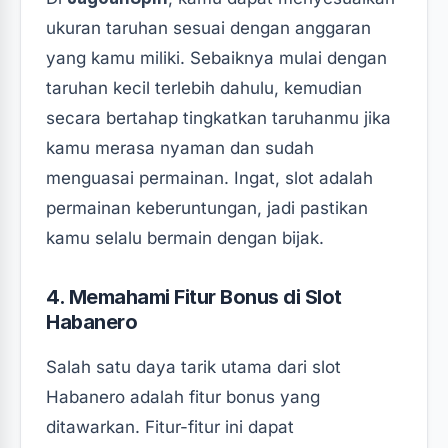
ukuran taruhan sesuai dengan anggaran
yang kamu miliki. Sebaiknya mulai dengan
taruhan kecil terlebih dahulu, kemudian
secara bertahap tingkatkan taruhanmu jika
kamu merasa nyaman dan sudah
menguasai permainan. Ingat, slot adalah
permainan keberuntungan, jadi pastikan
kamu selalu bermain dengan bijak.
4. Memahami Fitur Bonus di Slot
Habanero
Salah satu daya tarik utama dari slot
Habanero adalah fitur bonus yang
ditawarkan. Fitur-fitur ini dapat