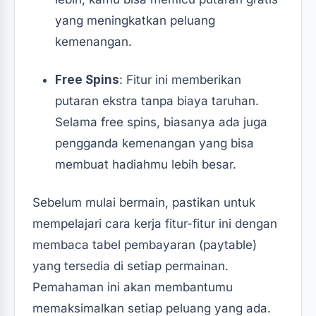
yang meningkatkan peluang
kemenangan.
Free Spins
: Fitur ini memberikan
putaran ekstra tanpa biaya taruhan.
Selama free spins, biasanya ada juga
pengganda kemenangan yang bisa
membuat hadiahmu lebih besar.
Sebelum mulai bermain, pastikan untuk
mempelajari cara kerja fitur-fitur ini dengan
membaca tabel pembayaran (paytable)
yang tersedia di setiap permainan.
Pemahaman ini akan membantumu
memaksimalkan setiap peluang yang ada.