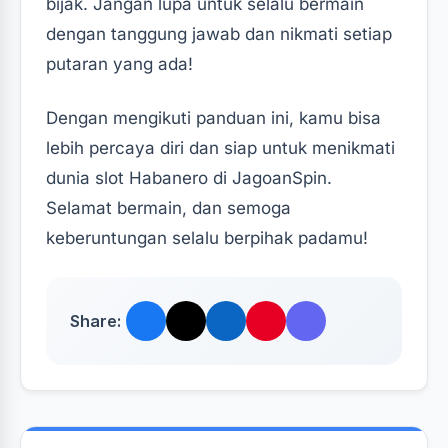
bijak. Jangan lupa untuk selalu bermain
dengan tanggung jawab dan nikmati setiap
putaran yang ada!
Dengan mengikuti panduan ini, kamu bisa
lebih percaya diri dan siap untuk menikmati
dunia slot Habanero di JagoanSpin.
Selamat bermain, dan semoga
keberuntungan selalu berpihak padamu!
Share: