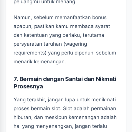
peluangmu untuk menang.
Namun, sebelum memanfaatkan bonus
apapun, pastikan kamu membaca syarat
dan ketentuan yang berlaku, terutama
persyaratan taruhan (wagering
requirements) yang perlu dipenuhi sebelum
menarik kemenangan.
7. Bermain dengan Santai dan Nikmati
Prosesnya
Yang terakhir, jangan lupa untuk menikmati
proses bermain slot. Slot adalah permainan
hiburan, dan meskipun kemenangan adalah
hal yang menyenangkan, jangan terlalu