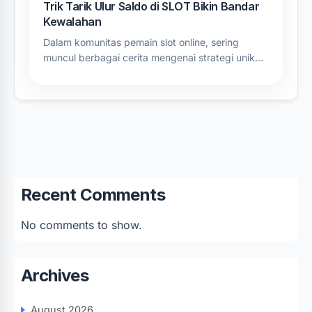
Trik Tarik Ulur Saldo di SLOT Bikin Bandar
Kewalahan
Dalam komunitas pemain slot online, sering
muncul berbagai cerita mengenai strategi unik…
Recent Comments
No comments to show.
Archives
August 2026