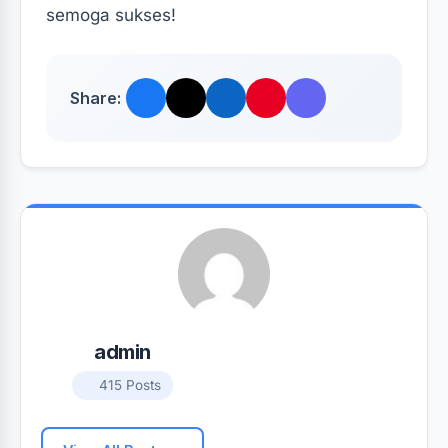
semoga sukses!
Share:
admin
415 Posts