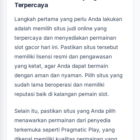
Terpercaya
Langkah pertama yang perlu Anda lakukan
adalah memilih situs judi online yang
terpercaya dan menyediakan permainan
slot gacor hari ini. Pastikan situs tersebut
memiliki lisensi resmi dan pengawasan
yang ketat, agar Anda dapat bermain
dengan aman dan nyaman. Pilih situs yang
sudah lama beroperasi dan memiliki
reputasi baik di kalangan pemain slot.
Selain itu, pastikan situs yang Anda pilih
menawarkan permainan dari penyedia
terkemuka seperti Pragmatic Play, yang
dikenal memiliki kualitas permainan yang