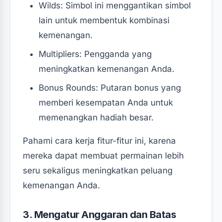
Wilds: Simbol ini menggantikan simbol
lain untuk membentuk kombinasi
kemenangan.
Multipliers: Pengganda yang
meningkatkan kemenangan Anda.
Bonus Rounds: Putaran bonus yang
memberi kesempatan Anda untuk
memenangkan hadiah besar.
Pahami cara kerja fitur-fitur ini, karena
mereka dapat membuat permainan lebih
seru sekaligus meningkatkan peluang
kemenangan Anda.
3. Mengatur Anggaran dan Batas