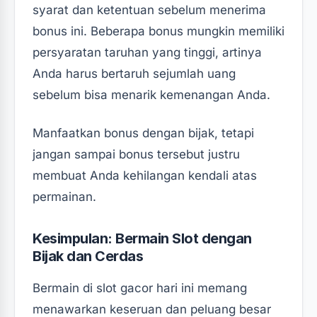
syarat dan ketentuan sebelum menerima
bonus ini. Beberapa bonus mungkin memiliki
persyaratan taruhan yang tinggi, artinya
Anda harus bertaruh sejumlah uang
sebelum bisa menarik kemenangan Anda.
Manfaatkan bonus dengan bijak, tetapi
jangan sampai bonus tersebut justru
membuat Anda kehilangan kendali atas
permainan.
Kesimpulan: Bermain Slot dengan
Bijak dan Cerdas
Bermain di slot gacor hari ini memang
menawarkan keseruan dan peluang besar