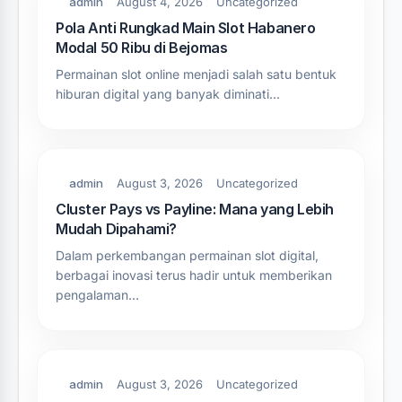
admin
August 4, 2026
Uncategorized
Pola Anti Rungkad Main Slot Habanero
Modal 50 Ribu di Bejomas
Permainan slot online menjadi salah satu bentuk
hiburan digital yang banyak diminati…
admin
August 3, 2026
Uncategorized
Cluster Pays vs Payline: Mana yang Lebih
Mudah Dipahami?
Dalam perkembangan permainan slot digital,
berbagai inovasi terus hadir untuk memberikan
pengalaman…
admin
August 3, 2026
Uncategorized