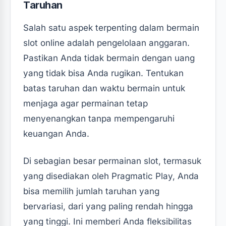
Taruhan
Salah satu aspek terpenting dalam bermain
slot online adalah pengelolaan anggaran.
Pastikan Anda tidak bermain dengan uang
yang tidak bisa Anda rugikan. Tentukan
batas taruhan dan waktu bermain untuk
menjaga agar permainan tetap
menyenangkan tanpa mempengaruhi
keuangan Anda.
Di sebagian besar permainan slot, termasuk
yang disediakan oleh Pragmatic Play, Anda
bisa memilih jumlah taruhan yang
bervariasi, dari yang paling rendah hingga
yang tinggi. Ini memberi Anda fleksibilitas