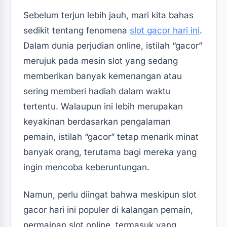
Sebelum terjun lebih jauh, mari kita bahas
sedikit tentang fenomena
slot gacor hari ini
.
Dalam dunia perjudian online, istilah “gacor”
merujuk pada mesin slot yang sedang
memberikan banyak kemenangan atau
sering memberi hadiah dalam waktu
tertentu. Walaupun ini lebih merupakan
keyakinan berdasarkan pengalaman
pemain, istilah “gacor” tetap menarik minat
banyak orang, terutama bagi mereka yang
ingin mencoba keberuntungan.
Namun, perlu diingat bahwa meskipun slot
gacor hari ini populer di kalangan pemain,
permainan slot online, termasuk yang