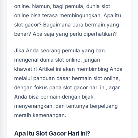
online. Namun, bagi pemula, dunia slot
online bisa terasa membingungkan. Apa itu
slot gacor? Bagaimana cara bermain yang
benar? Apa saja yang perlu diperhatikan?
Jika Anda seorang pemula yang baru
mengenal dunia slot online, jangan
khawatir! Artikel ini akan membimbing Anda
melalui panduan dasar bermain slot online,
dengan fokus pada slot gacor hari ini, agar
Anda bisa bermain dengan bijak,
menyenangkan, dan tentunya berpeluang
meraih kemenangan.
Apa Itu Slot Gacor Hari Ini?