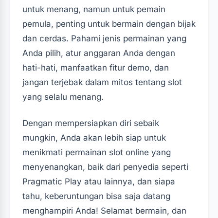
untuk menang, namun untuk pemain
pemula, penting untuk bermain dengan bijak
dan cerdas. Pahami jenis permainan yang
Anda pilih, atur anggaran Anda dengan
hati-hati, manfaatkan fitur demo, dan
jangan terjebak dalam mitos tentang slot
yang selalu menang.
Dengan mempersiapkan diri sebaik
mungkin, Anda akan lebih siap untuk
menikmati permainan slot online yang
menyenangkan, baik dari penyedia seperti
Pragmatic Play atau lainnya, dan siapa
tahu, keberuntungan bisa saja datang
menghampiri Anda! Selamat bermain, dan