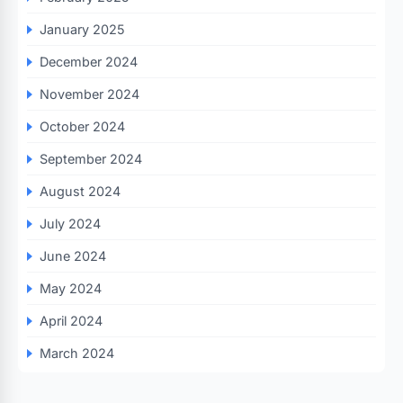
January 2025
December 2024
November 2024
October 2024
September 2024
August 2024
July 2024
June 2024
May 2024
April 2024
March 2024