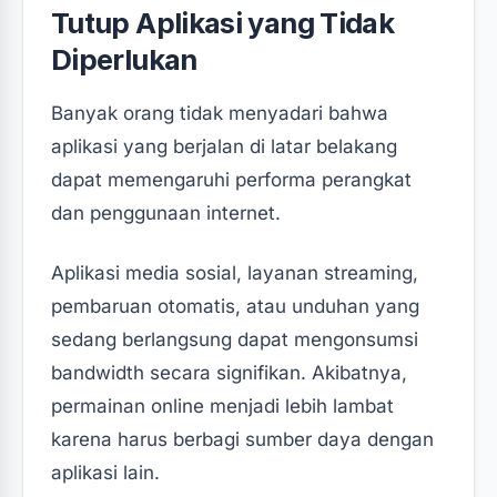
Tutup Aplikasi yang Tidak
Diperlukan
Banyak orang tidak menyadari bahwa
aplikasi yang berjalan di latar belakang
dapat memengaruhi performa perangkat
dan penggunaan internet.
Aplikasi media sosial, layanan streaming,
pembaruan otomatis, atau unduhan yang
sedang berlangsung dapat mengonsumsi
bandwidth secara signifikan. Akibatnya,
permainan online menjadi lebih lambat
karena harus berbagi sumber daya dengan
aplikasi lain.