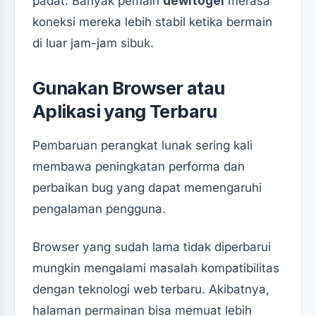
padat. Banyak pemain
dewitogel
merasa
koneksi mereka lebih stabil ketika bermain
di luar jam-jam sibuk.
Gunakan Browser atau
Aplikasi yang Terbaru
Pembaruan perangkat lunak sering kali
membawa peningkatan performa dan
perbaikan bug yang dapat memengaruhi
pengalaman pengguna.
Browser yang sudah lama tidak diperbarui
mungkin mengalami masalah kompatibilitas
dengan teknologi web terbaru. Akibatnya,
halaman permainan bisa memuat lebih