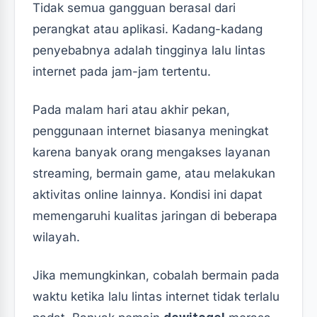
Tidak semua gangguan berasal dari
perangkat atau aplikasi. Kadang-kadang
penyebabnya adalah tingginya lalu lintas
internet pada jam-jam tertentu.
Pada malam hari atau akhir pekan,
penggunaan internet biasanya meningkat
karena banyak orang mengakses layanan
streaming, bermain game, atau melakukan
aktivitas online lainnya. Kondisi ini dapat
memengaruhi kualitas jaringan di beberapa
wilayah.
Jika memungkinkan, cobalah bermain pada
waktu ketika lalu lintas internet tidak terlalu