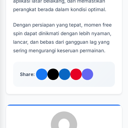
aplikasi latar belakang, dan memastikan
perangkat berada dalam kondisi optimal.
Dengan persiapan yang tepat, momen free
spin dapat dinikmati dengan lebih nyaman,
lancar, dan bebas dari gangguan lag yang
sering mengurangi keseruan permainan.
Share: