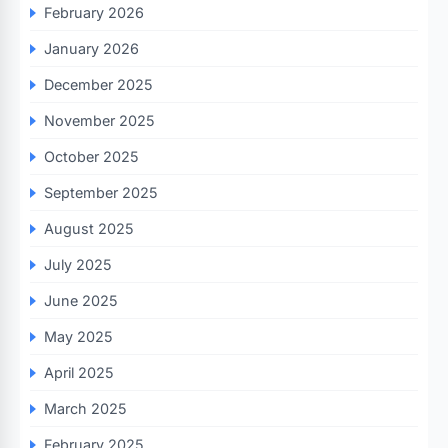
February 2026
January 2026
December 2025
November 2025
October 2025
September 2025
August 2025
July 2025
June 2025
May 2025
April 2025
March 2025
February 2025