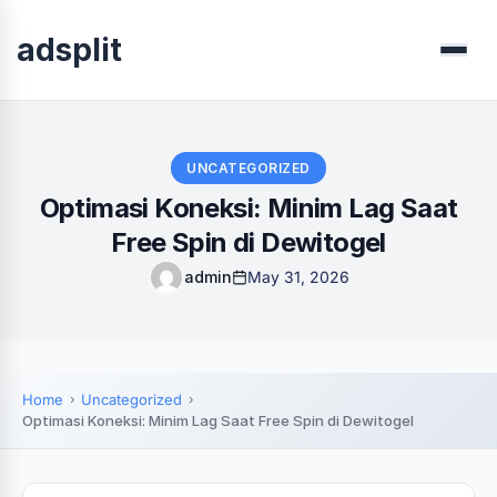
adsplit
Menu
UNCATEGORIZED
Optimasi Koneksi: Minim Lag Saat
Free Spin di Dewitogel
admin
May 31, 2026
Home
Uncategorized
Optimasi Koneksi: Minim Lag Saat Free Spin di Dewitogel