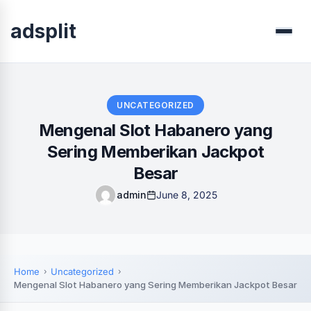
adsplit
Menu
UNCATEGORIZED
Mengenal Slot Habanero yang
Sering Memberikan Jackpot
Besar
admin
June 8, 2025
Home
Uncategorized
Mengenal Slot Habanero yang Sering Memberikan Jackpot Besar