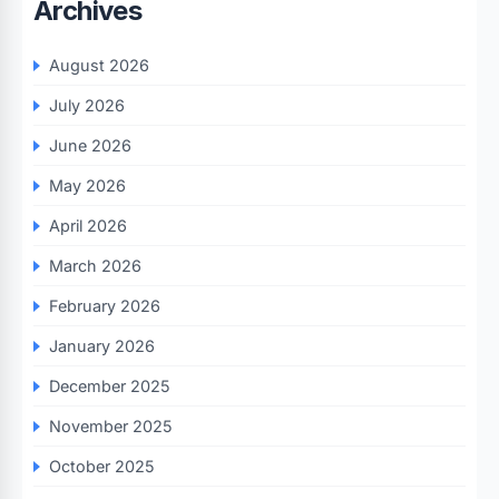
Archives
August 2026
July 2026
June 2026
May 2026
April 2026
March 2026
February 2026
January 2026
December 2025
November 2025
October 2025