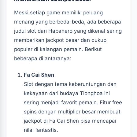
Meski setiap game memiliki peluang
menang yang berbeda-beda, ada beberapa
judul slot dari Habanero yang dikenal sering
memberikan jackpot besar dan cukup
populer di kalangan pemain. Berikut
beberapa di antaranya:
Fa Cai Shen
Slot dengan tema keberuntungan dan
kekayaan dari budaya Tionghoa ini
sering menjadi favorit pemain. Fitur free
spins dengan multiplier besar membuat
jackpot di Fa Cai Shen bisa mencapai
nilai fantastis.