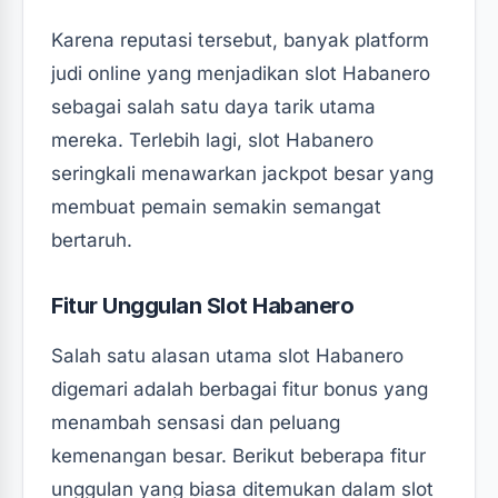
Karena reputasi tersebut, banyak platform
judi online yang menjadikan slot Habanero
sebagai salah satu daya tarik utama
mereka. Terlebih lagi, slot Habanero
seringkali menawarkan jackpot besar yang
membuat pemain semakin semangat
bertaruh.
Fitur Unggulan Slot Habanero
Salah satu alasan utama slot Habanero
digemari adalah berbagai fitur bonus yang
menambah sensasi dan peluang
kemenangan besar. Berikut beberapa fitur
unggulan yang biasa ditemukan dalam slot