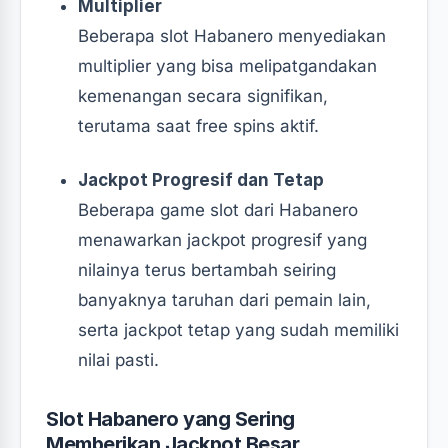
Multiplier
Beberapa slot Habanero menyediakan
multiplier yang bisa melipatgandakan
kemenangan secara signifikan,
terutama saat free spins aktif.
Jackpot Progresif dan Tetap
Beberapa game slot dari Habanero
menawarkan jackpot progresif yang
nilainya terus bertambah seiring
banyaknya taruhan dari pemain lain,
serta jackpot tetap yang sudah memiliki
nilai pasti.
Slot Habanero yang Sering
Memberikan Jackpot Besar