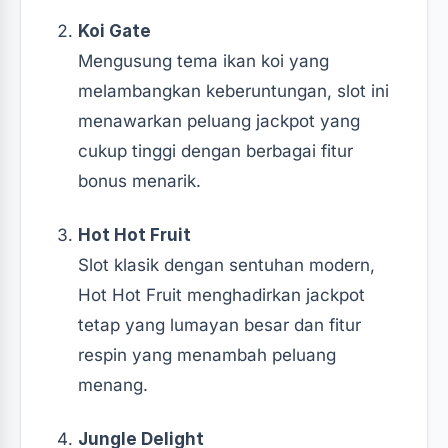
Koi Gate
Mengusung tema ikan koi yang
melambangkan keberuntungan, slot ini
menawarkan peluang jackpot yang
cukup tinggi dengan berbagai fitur
bonus menarik.
Hot Hot Fruit
Slot klasik dengan sentuhan modern,
Hot Hot Fruit menghadirkan jackpot
tetap yang lumayan besar dan fitur
respin yang menambah peluang
menang.
Jungle Delight