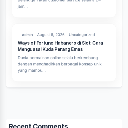
jam…
admin
August 6, 2026
Uncategorized
Ways of Fortune Habanero di Slot: Cara
Menguasai Kuda Perang Emas
Dunia permainan online selalu berkembang
dengan menghadirkan berbagai konsep unik
yang mampu…
Recent Comments