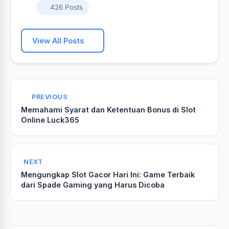
426 Posts
View All Posts
PREVIOUS
Memahami Syarat dan Ketentuan Bonus di Slot
Online Luck365
NEXT
Mengungkap Slot Gacor Hari Ini: Game Terbaik
dari Spade Gaming yang Harus Dicoba