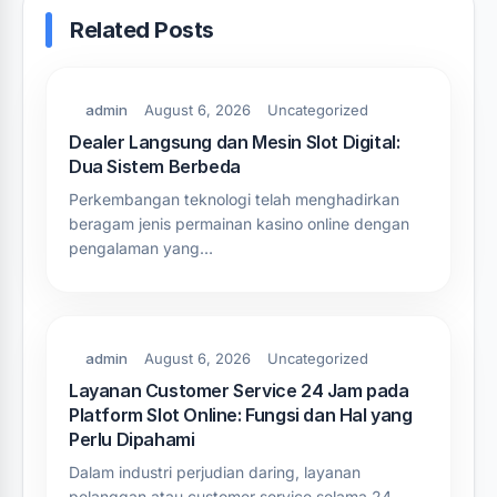
Related Posts
admin
August 6, 2026
Uncategorized
Dealer Langsung dan Mesin Slot Digital:
Dua Sistem Berbeda
Perkembangan teknologi telah menghadirkan
beragam jenis permainan kasino online dengan
pengalaman yang…
admin
August 6, 2026
Uncategorized
Layanan Customer Service 24 Jam pada
Platform Slot Online: Fungsi dan Hal yang
Perlu Dipahami
Dalam industri perjudian daring, layanan
pelanggan atau customer service selama 24