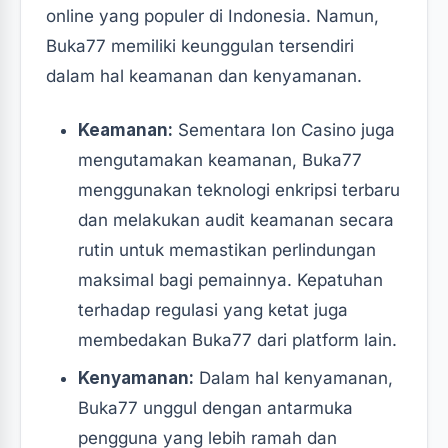
online yang populer di Indonesia. Namun,
Buka77 memiliki keunggulan tersendiri
dalam hal keamanan dan kenyamanan.
Keamanan:
Sementara Ion Casino juga
mengutamakan keamanan, Buka77
menggunakan teknologi enkripsi terbaru
dan melakukan audit keamanan secara
rutin untuk memastikan perlindungan
maksimal bagi pemainnya. Kepatuhan
terhadap regulasi yang ketat juga
membedakan Buka77 dari platform lain.
Kenyamanan:
Dalam hal kenyamanan,
Buka77 unggul dengan antarmuka
pengguna yang lebih ramah dan