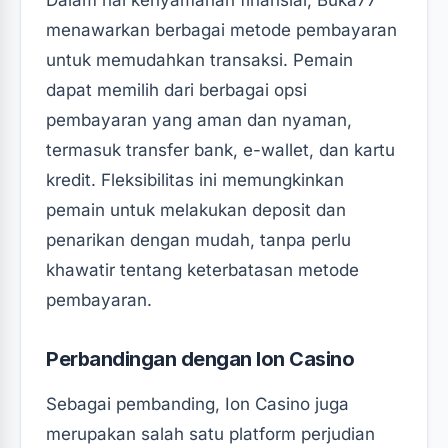
Dalam hal kenyamanan finansial, Buka77
menawarkan berbagai metode pembayaran
untuk memudahkan transaksi. Pemain
dapat memilih dari berbagai opsi
pembayaran yang aman dan nyaman,
termasuk transfer bank, e-wallet, dan kartu
kredit. Fleksibilitas ini memungkinkan
pemain untuk melakukan deposit dan
penarikan dengan mudah, tanpa perlu
khawatir tentang keterbatasan metode
pembayaran.
Perbandingan dengan Ion Casino
Sebagai pembanding, Ion Casino juga
merupakan salah satu platform perjudian