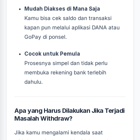
Mudah Diakses di Mana Saja
Kamu bisa cek saldo dan transaksi
kapan pun melalui aplikasi DANA atau
GoPay di ponsel.
Cocok untuk Pemula
Prosesnya simpel dan tidak perlu
membuka rekening bank terlebih
dahulu.
Apa yang Harus Dilakukan Jika Terjadi
Masalah Withdraw?
Jika kamu mengalami kendala saat