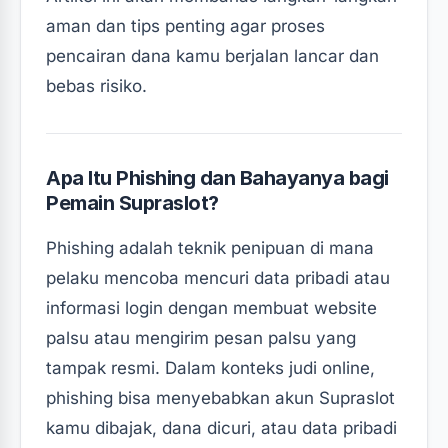
aman dan tips penting agar proses
pencairan dana kamu berjalan lancar dan
bebas risiko.
Apa Itu Phishing dan Bahayanya bagi
Pemain Supraslot?
Phishing adalah teknik penipuan di mana
pelaku mencoba mencuri data pribadi atau
informasi login dengan membuat website
palsu atau mengirim pesan palsu yang
tampak resmi. Dalam konteks judi online,
phishing bisa menyebabkan akun Supraslot
kamu dibajak, dana dicuri, atau data pribadi