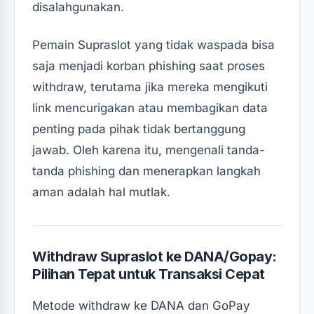
disalahgunakan.
Pemain Supraslot yang tidak waspada bisa
saja menjadi korban phishing saat proses
withdraw, terutama jika mereka mengikuti
link mencurigakan atau membagikan data
penting pada pihak tidak bertanggung
jawab. Oleh karena itu, mengenali tanda-
tanda phishing dan menerapkan langkah
aman adalah hal mutlak.
Withdraw Supraslot ke DANA/Gopay:
Pilihan Tepat untuk Transaksi Cepat
Metode withdraw ke DANA dan GoPay