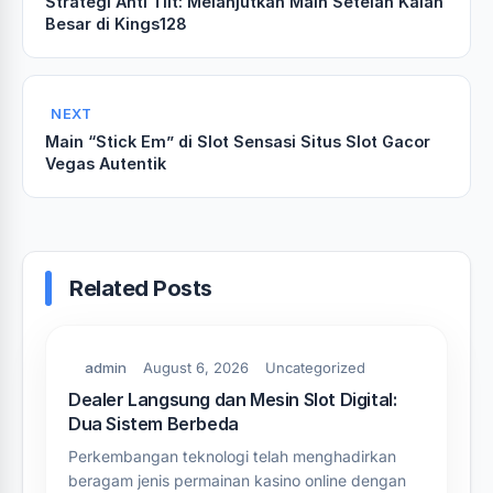
Strategi Anti Tilt: Melanjutkan Main Setelah Kalah
Besar di Kings128
NEXT
Main “Stick Em” di Slot Sensasi Situs Slot Gacor
Vegas Autentik
Related Posts
admin
August 6, 2026
Uncategorized
Dealer Langsung dan Mesin Slot Digital:
Dua Sistem Berbeda
Perkembangan teknologi telah menghadirkan
beragam jenis permainan kasino online dengan