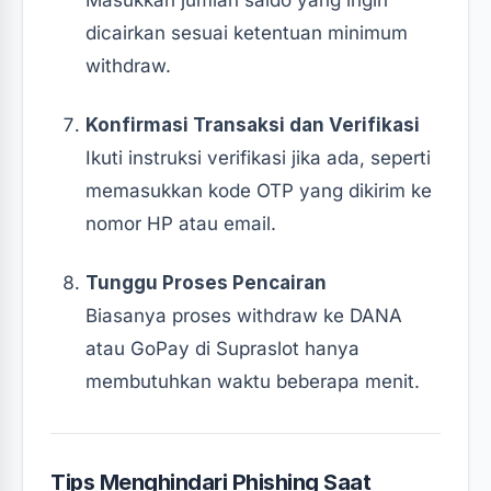
Masukkan jumlah saldo yang ingin
dicairkan sesuai ketentuan minimum
withdraw.
Konfirmasi Transaksi dan Verifikasi
Ikuti instruksi verifikasi jika ada, seperti
memasukkan kode OTP yang dikirim ke
nomor HP atau email.
Tunggu Proses Pencairan
Biasanya proses withdraw ke DANA
atau GoPay di Supraslot hanya
membutuhkan waktu beberapa menit.
Tips Menghindari Phishing Saat