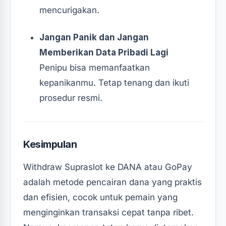
mencurigakan.
Jangan Panik dan Jangan
Memberikan Data Pribadi Lagi
Penipu bisa memanfaatkan
kepanikanmu. Tetap tenang dan ikuti
prosedur resmi.
Kesimpulan
Withdraw Supraslot ke DANA atau GoPay
adalah metode pencairan dana yang praktis
dan efisien, cocok untuk pemain yang
menginginkan transaksi cepat tanpa ribet.