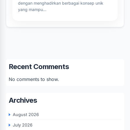
dengan menghadirkan berbagai konsep unik
yang mampu…
Recent Comments
No comments to show.
Archives
August 2026
July 2026