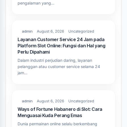
pengalaman yang…
admin
August 6, 2026
Uncategorized
Layanan Customer Service 24 Jam pada
Platform Slot Online: Fungsi dan Hal yang
Perlu Dipahami
Dalam industri perjudian daring, layanan
pelanggan atau customer service selama 24
jam…
admin
August 6, 2026
Uncategorized
Ways of Fortune Habanero di Slot: Cara
Menguasai Kuda Perang Emas
Dunia permainan online selalu berkembang