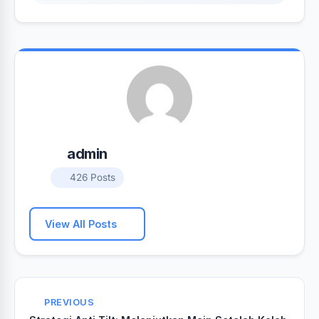
admin
426 Posts
View All Posts
PREVIOUS