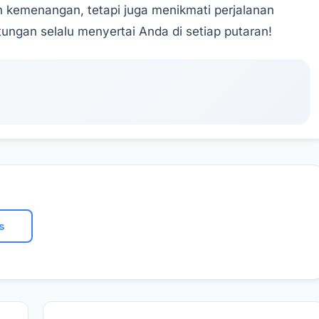
ih kemenangan, tetapi juga menikmati perjalanan
ungan selalu menyertai Anda di setiap putaran!
s