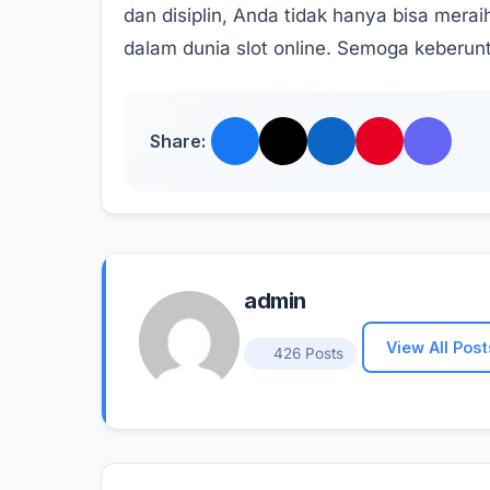
dan disiplin, Anda tidak hanya bisa mera
dalam dunia slot online. Semoga keberunt
Share:
admin
View All Post
426 Posts