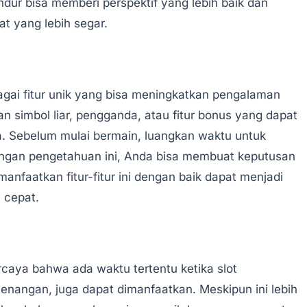
dur bisa memberi perspektif yang lebih baik dan
 yang lebih segar.
bagai fitur unik yang bisa meningkatkan pengalaman
simbol liar, pengganda, atau fitur bonus yang dapat
 Sebelum mulai bermain, luangkan waktu untuk
ngan pengetahuan ini, Anda bisa membuat keputusan
nfaatkan fitur-fitur ini dengan baik dapat menjadi
 cepat.
caya bahwa ada waktu tertentu ketika slot
nangan, juga dapat dimanfaatkan. Meskipun ini lebih