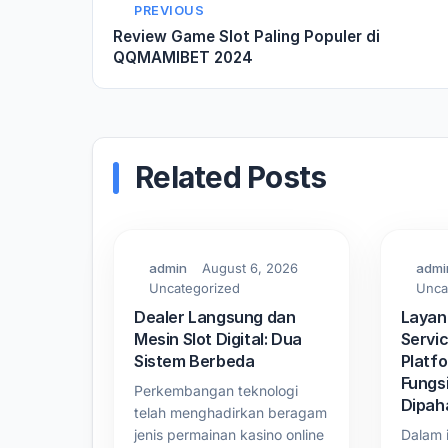
PREVIOUS
Review Game Slot Paling Populer di
QQMAMIBET 2024
Related Posts
admin
August 6, 2026
admi
Uncategorized
Unca
Dealer Langsung dan
Layan
Mesin Slot Digital: Dua
Servi
Sistem Berbeda
Platfo
Fungsi
Perkembangan teknologi
Dipah
telah menghadirkan beragam
jenis permainan kasino online
Dalam i