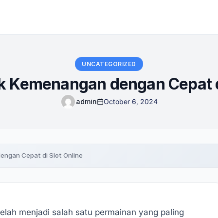
UNCATEGORIZED
k Kemenangan dengan Cepat di
admin
October 6, 2024
ngan Cepat di Slot Online
 telah menjadi salah satu permainan yang paling