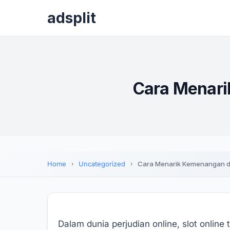
adsplit
Cara Menari
Home
Uncategorized
Cara Menarik Kemenangan de
Dalam dunia perjudian online, slot online