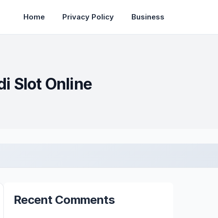
Home
Privacy Policy
Business
 Slot Online
Recent Comments